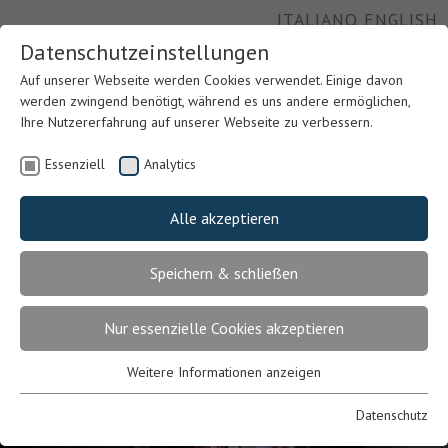
ITALIANO
ENGLISH
Datenschutzeinstellungen
Auf unserer Webseite werden Cookies verwendet. Einige davon
werden zwingend benötigt, während es uns andere ermöglichen,
Ihre Nutzererfahrung auf unserer Webseite zu verbessern.
Essenziell
Analytics
Alle akzeptieren
Speichern & schließen
Nur essenzielle Cookies akzeptieren
Weitere Informationen anzeigen
Previous
Nex
Essenziell
Essenzielle Cookies werden für grundlegende Funktionen der
Datenschutz
Webseite benötigt. Dadurch ist gewährleistet, dass die Webseite