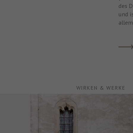
des D
und i
allem
WIRKEN & WERKE