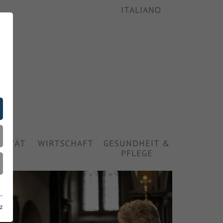
ITALIANO
ALITÄT
WIRTSCHAFT
GESUNDHEIT &
PFLEGE
z