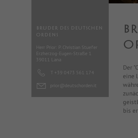
B
BRÜDER DES DEUTSCHEN
ORDENS
O
Herr Prior: P. Christian Stuefer
Erzherzog-Eugen-Straße 1
39011 Lana
Der "
T +
39 0473 561 174
eine 
währe
prior@deutschorden.it
zunäc
geist
bis e