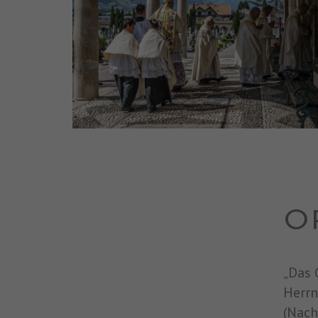
O
„Das 
Herrn
(Nach