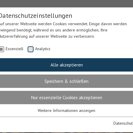
Datenschutzeinstellungen
Auf unserer Webseite werden Cookies verwendet. Einige davon werden
zwingend benötigt, während es uns andere ermöglichen, Ihre
Nutzererfahrung auf unserer Webseite zu verbessern.
Essenziell
Analytics
Alle akzeptieren
Speichern & schließen
LSORGE
P. PETER
BILDUNG
HOSPIT
RIGLER
Nur essenzielle Cookies akzeptieren
Weitere Informationen anzeigen
Essenziell
Essenzielle Cookies werden für grundlegende Funktionen der Webseite
Datenschut
benötigt. Dadurch ist gewährleistet, dass die Webseite einwandfrei