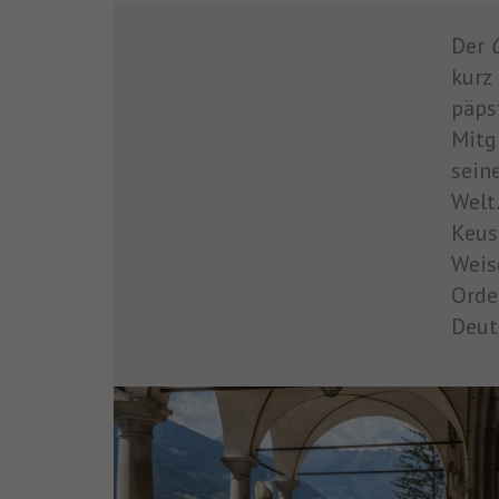
Der
kurz
päps
Mitg
sein
Welt
Keus
Weis
Orde
Deut