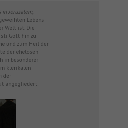
 in Jerusalem
,
ottgeweihten Lebens
r Welt ist. Die
sti Gott hin zu
che und zum Heil der
äte der ehelosen
h in besonderer
m klerikalen
n der
t angegliedert.