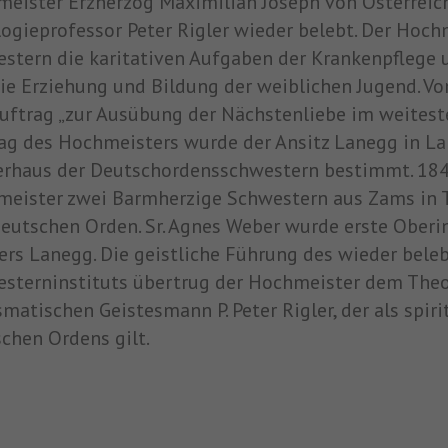
eister Erzherzog Maximilian Joseph von Österreic
ogieprofessor Peter Rigler wieder belebt. Der Hoch
stern die karitativen Aufgaben der Krankenpflege
ie Erziehung und Bildung der weiblichen Jugend. Vom
uftrag „zur Ausübung der Nächstenliebe im weitest
ag des Hochmeisters wurde der Ansitz Lanegg in L
rhaus der Deutschordensschwestern bestimmt. 18
eister zwei Barmherzige Schwestern aus Zams in Ti
eutschen Orden. Sr. Agnes Weber wurde erste Ober
ers Lanegg. Die geistliche Führung des wieder bele
sterninstituts übertrug der Hochmeister dem Theo
smatischen Geistesmann P. Peter Rigler, der als spiri
chen Ordens gilt.