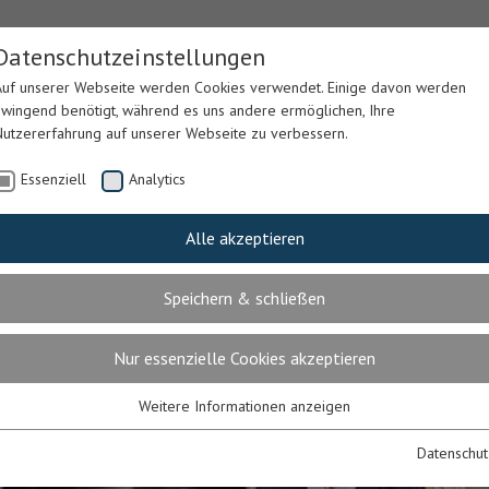
Datenschutzeinstellungen
Auf unserer Webseite werden Cookies verwendet. Einige davon werden
zwingend benötigt, während es uns andere ermöglichen, Ihre
Nutzererfahrung auf unserer Webseite zu verbessern.
Essenziell
Analytics
Alle akzeptieren
Speichern & schließen
LSORGE
P. PETER
BILDUNG
HOSPIT
RIGLER
Nur essenzielle Cookies akzeptieren
Weitere Informationen anzeigen
Essenziell
Essenzielle Cookies werden für grundlegende Funktionen der Webseite
Datenschut
benötigt. Dadurch ist gewährleistet, dass die Webseite einwandfrei