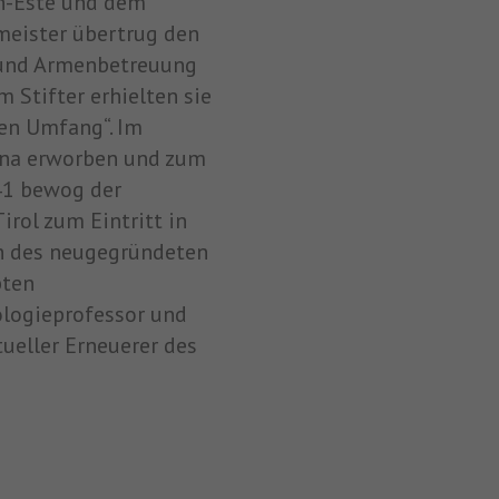
h-Este und dem
meister übertrug den
 und Armenbetreuung
 Stifter erhielten sie
en Umfang“. Im
ana erworben und zum
41 bewog der
rol zum Eintritt in
in des neugegründeten
bten
logieprofessor und
tueller Erneuerer des