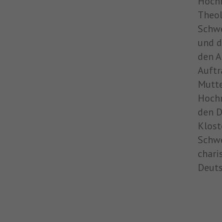
Hochm
Theol
Schwe
und d
den A
Auftr
Mutte
Hochm
den D
Klost
Schwe
chari
Deuts