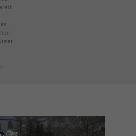
arett
das
chen
Unser
d
n