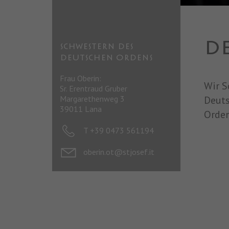
D
SCHWESTERN DES
DEUTSCHEN ORDENS
Frau Oberin:
Wir S
Sr. Erentraud Gruber
Margarethenweg 3
Deuts
39011 Lana
Orden
T +39 0473 561194
oberin.ot@stjosef.it