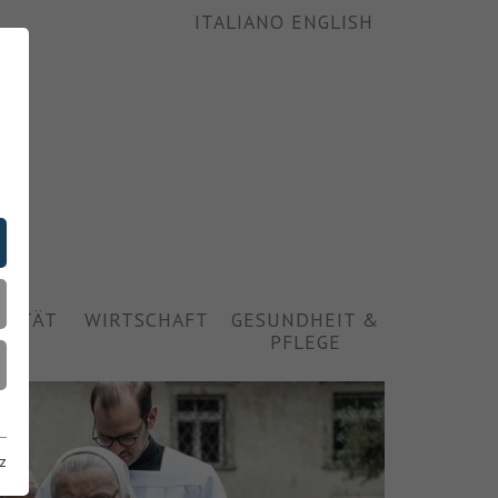
ITALIANO
ENGLISH
ALITÄT
WIRTSCHAFT
GESUNDHEIT &
PFLEGE
z