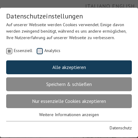
ITALIANO
ENGLISH
Datenschutzeinstellungen
Auf unserer Webseite werden Cookies verwendet. Einige davon
werden zwingend benötigt, während es uns andere ermöglichen,
Ihre Nutzererfahrung auf unserer Webseite zu verbessern.
Essenziell
Analytics
Alle akzeptieren
Speichern & schließen
Nur essenzielle Cookies akzeptieren
Weitere Informationen anzeigen
Previous
Nex
Essenziell
Essenzielle Cookies werden für grundlegende Funktionen der
Datenschutz
Webseite benötigt. Dadurch ist gewährleistet, dass die Webseite