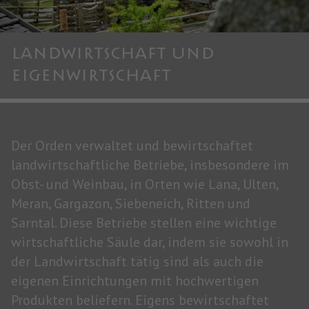
LANDWIRTSCHAFT UND
EIGENWIRTSCHAFT
Der Orden verwaltet und bewirtschaftet
landwirtschaftliche Betriebe, insbesondere im
Obst- und Weinbau, in Orten wie Lana, Ulten,
Meran, Gargazon, Siebeneich, Ritten und
Sarntal. Diese Betriebe stellen eine wichtige
wirtschaftliche Säule dar, indem sie sowohl in
der Landwirtschaft tätig sind als auch die
eigenen Einrichtungen mit hochwertigen
Produkten beliefern. Eigens bewirtschaftet