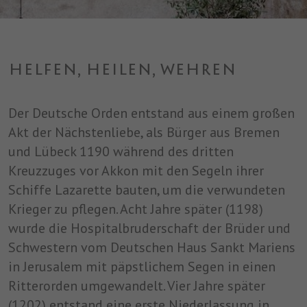
einwandfrei funktioniert.
Name
Cookie-Informationen anzeigen
cookie_optin
Anbieter
SDS
Analytics
HELFEN, HEILEN, WEHREN
Analytische Cookies helfen uns, unsere Website zu verbessern,
Laufzeit
1 Jahr
indem sie Informationen über ihre Nutzung sammeln und
Der Deutsche Orden entstand aus einem großen
melden.
Dieses Cookie wird verwendet, um Ihre
Akt der Nächstenliebe, als Bürger aus Bremen
Zweck
Cookie-Einstellungen für diese Website zu
und Lübeck 1190 während des dritten
speichern.
Kreuzzuges vor Akkon mit den Segeln ihrer
Schiffe Lazarette bauten, um die verwundeten
Name
cookie_optin
Krieger zu pflegen. Acht Jahre später (1198)
Anbieter
SDS
wurde die Hospitalbruderschaft der Brüder und
Schwestern vom Deutschen Haus Sankt Mariens
Laufzeit
1 Jahr
in Jerusalem mit päpstlichem Segen in einen
Dieses Cookie wird verwendet, um Ihre
Ritterorden umgewandelt. Vier Jahre später
Zweck
Cookie-Einstellungen für diese Website zu
(1202) entstand eine erste Niederlassung in