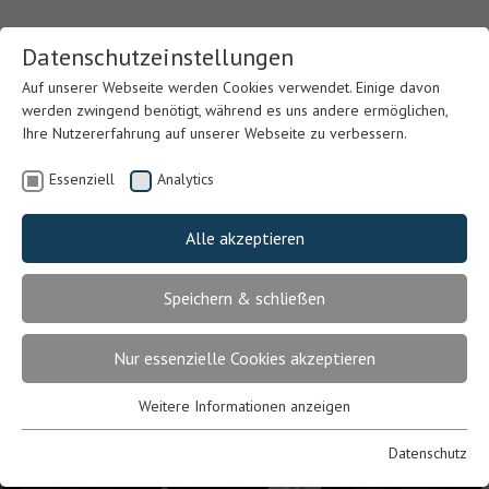
Datenschutzeinstellungen
Auf unserer Webseite werden Cookies verwendet. Einige davon
werden zwingend benötigt, während es uns andere ermöglichen,
Ihre Nutzererfahrung auf unserer Webseite zu verbessern.
Essenziell
Analytics
Alle akzeptieren
Speichern & schließen
Nur essenzielle Cookies akzeptieren
Weitere Informationen anzeigen
Previous
Nex
Essenziell
Essenzielle Cookies werden für grundlegende Funktionen der
Datenschutz
Webseite benötigt. Dadurch ist gewährleistet, dass die Webseite