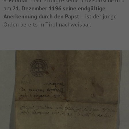
6. Februar 1191 erfolgte seine provisorische und
speichern.
am
21. Dezember 1196 seine endgültige
Anerkennung durch den Papst
– ist der junge
Orden bereits in Tirol nachweisbar.