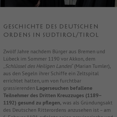
einwandfrei funktioniert.
Name
Cookie-Informationen anzeigen
cookie_optin
Anbieter
SDS
Analytics
GESCHICHTE DES DEUTSCHEN
Analytische Cookies helfen uns, unsere Website zu verbessern,
Laufzeit
1 Jahr
ORDENS IN SÜDTIROL/TIROL
indem sie Informationen über ihre Nutzung sammeln und
melden.
Dieses Cookie wird verwendet, um Ihre
Zwölf Jahre nachdem Bürger aus Bremen und
Zweck
Cookie-Einstellungen für diese Website zu
speichern.
Lübeck im Sommer 1190 vor Akkon, dem
„
Schlüssel des Heiligen Landes
“ (Marian Tumler),
aus den Segeln ihrer Schiffe ein Zeltspital
Name
cookie_optin
errichtet hatten, um von furchtbar
Anbieter
SDS
grassierenden
Lagerseuchen befallene
Teilnehmer des Dritten Kreuzzuges (1189–
Laufzeit
1 Jahr
1192) gesund zu pflegen,
was als Gründungsakt
Dieses Cookie wird verwendet, um Ihre
des Deutschen Ritterordens anzusehen ist – am
Zweck
Cookie-Einstellungen für diese Website zu