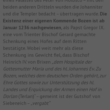
eines Palastes des Peter von Molosco – mit den
beiden anderen Dritteln wurden die Johanniter
und die Templer bedacht – übertragen wurde.
Die
Existenz einer eigenen Kommende Bozen ist ab
Januar 1236 nachgewiesen
, als Papst Gregor IX.
eine vom Trienter Bischof Gerard gemachte
Schenkung eines Hofes auf dem Ritten
bestätigte. Wobei weit mehr als diese
Schenkung ins Gewicht fiel, dass Bischof
Heinrich IV. von Brixen
„dem Hospitale der
Gottesmutter Maria und des hl. Johannes Ev. Zu
Bozen, welches dem deutschen Orden gehört, zur
Ehre Gottes sowie zur Unterstützung des hl.
Landes und Erquickung der Armen einen Hof in
Dorlan
(Terlan)“ – gemeint ist der Gutshof von
Siebeneich –
„vergabt“