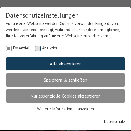
Datenschutzeinstellungen
Auf unserer Webseite werden Cookies verwendet. Einige davon
werden zwingend benötigt, während es uns andere ermöglichen,
Ihre Nutzererfahrung auf unserer Webseite zu verbessern.
Essenziell
Analytics
Alle akzeptieren
Speichern & schließen
Nur essenzielle Cookies akzeptieren
Weitere Informationen anzeigen
Previous
Nex
Essenziell
Essenzielle Cookies werden für grundlegende Funktionen der
Datenschutz
Webseite benötigt. Dadurch ist gewährleistet, dass die Webseite