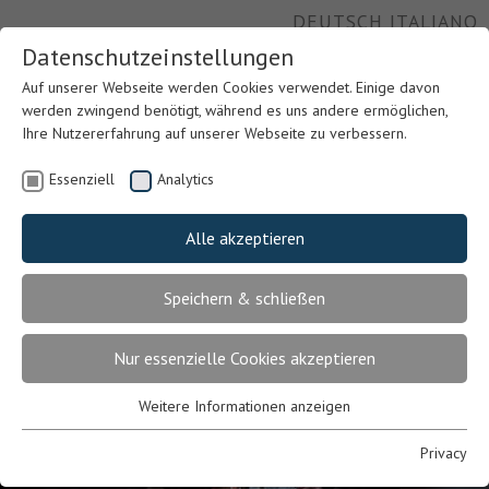
DEUTSCH
ITALIANO
Datenschutzeinstellungen
Auf unserer Webseite werden Cookies verwendet. Einige davon
werden zwingend benötigt, während es uns andere ermöglichen,
Ihre Nutzererfahrung auf unserer Webseite zu verbessern.
Essenziell
Analytics
Alle akzeptieren
Speichern & schließen
Nur essenzielle Cookies akzeptieren
Weitere Informationen anzeigen
Previous
Nex
Essenziell
Essenzielle Cookies werden für grundlegende Funktionen der
Privacy
Webseite benötigt. Dadurch ist gewährleistet, dass die Webseite