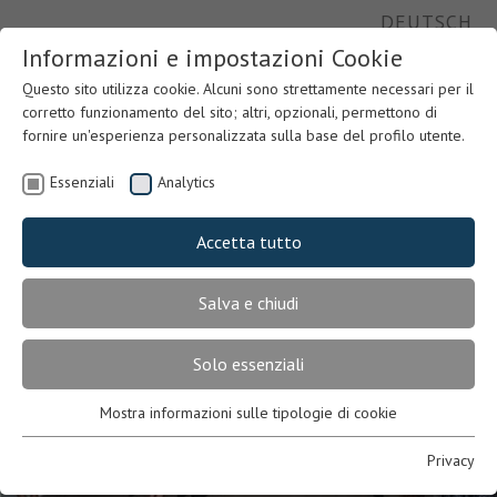
DEUTSCH
Informazioni e impostazioni Cookie
Questo sito utilizza cookie. Alcuni sono strettamente necessari per il
corretto funzionamento del sito; altri, opzionali, permettono di
fornire un'esperienza personalizzata sulla base del profilo utente.
Essenziali
Analytics
Accetta tutto
Salva e chiudi
Solo essenziali
Mostra informazioni sulle tipologie di cookie
Previous
Nex
Essenziali
Necessari per il corretto funzionamento del sito. In mancanza,
Privacy
l’utente potrebbe non visualizzare correttamente le pagine o