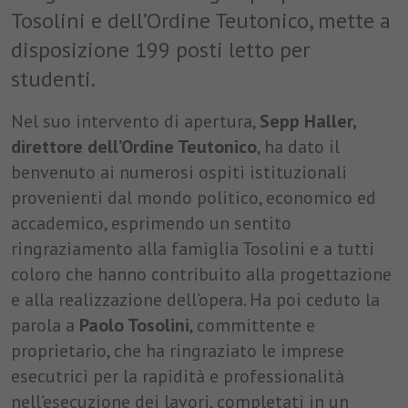
disposizione.
Tosolini e dell’Ordine Teutonico, mette a
Provider
ST. Josef
disposizione 199 posti letto per
Durata
1 anno
studenti.
Questo cookie è utilizzato per salvare le
Finalità
Nel suo intervento di apertura,
Sepp Haller,
impostazioni dei cookie per questo sito web.
direttore dell’Ordine Teutonico
, ha dato il
benvenuto ai numerosi ospiti istituzionali
provenienti dal mondo politico, economico ed
accademico, esprimendo un sentito
ringraziamento alla famiglia Tosolini e a tutti
coloro che hanno contribuito alla progettazione
e alla realizzazione dell’opera. Ha poi ceduto la
parola a
Paolo Tosolini
, committente e
proprietario, che ha ringraziato le imprese
esecutrici per la rapidità e professionalità
nell’esecuzione dei lavori, completati in un